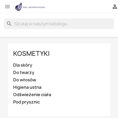


search
KOSMETYKI
Dla skóry
Do twarzy
Do włosów
Higiena ustna
Odświeżenie ciała
Pod prysznic