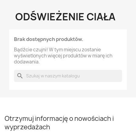
ODŚWIEŻENIE CIAŁA
Brak dostępnych produktów.
×
Utwórz listę życzeń
Bądźcie czujni! W tym miejscu zostanie
wyświetlonych więcej produktów w miarę ich
dodawania.
Nazwa listy życzeń
search
Anuluj
Utwórz listę życzeń
Otrzymuj informację o nowościach i
wyprzedażach