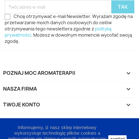
Chcę otrzymywać e-mail Newsletter. Wyrażam zgodę na
przetwarzanie moich danych osobowych do celów
otrzymywania tego newslettera zgodnie z
polityką
prywatności
. Możesz w dowolnym momencie wycofać swoją
zgodę.
POZNAJ MOC AROMATERAPII

NASZA FIRMA

TWOJE KONTO

INFORMACJA O SKLEPIE
keyboard_arrow_down
Informujemy, iż nasz sklep internetowy
wykorzystuje technologię plików cookies a
jednocześnie nie zbiera w sposób automatyczny
zamknij