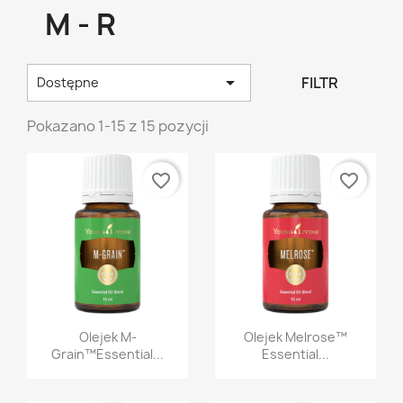
M - R

FILTR
Dostępne
Pokazano 1-15 z 15 pozycji
favorite_border
favorite_border
Szybki podgląd
Szybki podgląd


Olejek M-
Olejek Melrose™
Grain™Essential...
Essential...