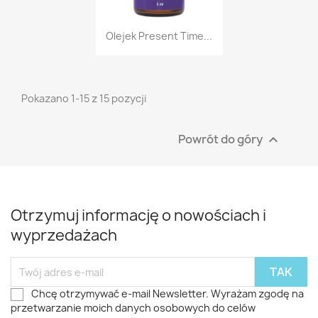
Szybki podgląd

Olejek Present Time...
Pokazano 1-15 z 15 pozycji
Powrót do góry

Otrzymuj informację o nowościach i
wyprzedażach
Chcę otrzymywać e-mail Newsletter. Wyrażam zgodę na
przetwarzanie moich danych osobowych do celów