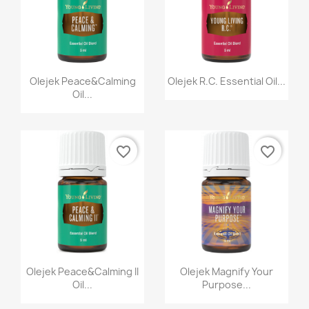
Anuluj
Utwórz listę życzeń
Szybki podgląd
Szybki podgląd


Olejek Peace&Calming
Olejek R.C. Essential Oil...
Oil...
favorite_border
favorite_border
Szybki podgląd
Szybki podgląd


Olejek Peace&Calming II
Olejek Magnify Your
Oil...
Purpose...