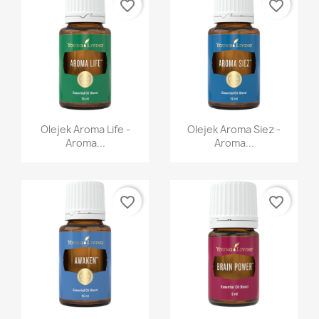
favorite_border
favorite_border
Szybki podgląd
Szybki podgląd


Olejek Aroma Life -
Olejek Aroma Siez -
Aroma...
Aroma...
favorite_border
favorite_border