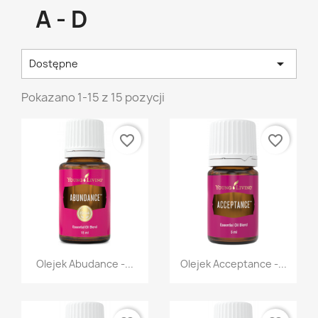
A - D

Dostępne
Pokazano 1-15 z 15 pozycji
favorite_border
favorite_border
Szybki podgląd
Szybki podgląd


Olejek Abudance -...
Olejek Acceptance -...