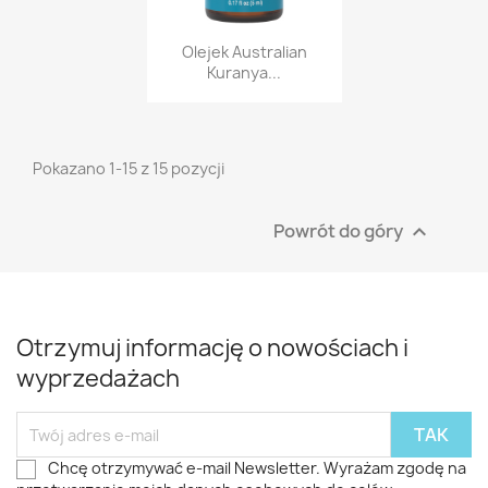
Szybki podgląd

Olejek Australian
Kuranya...
Pokazano 1-15 z 15 pozycji
Powrót do góry

Otrzymuj informację o nowościach i
wyprzedażach
Chcę otrzymywać e-mail Newsletter. Wyrażam zgodę na