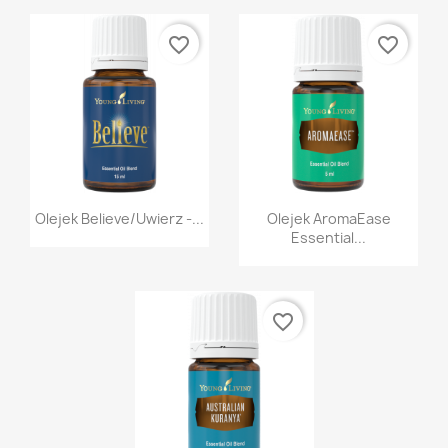
favorite_border
favorite_border
Szybki podgląd
Szybki podgląd


Olejek Believe/Uwierz -...
Olejek AromaEase
Essential...
favorite_border