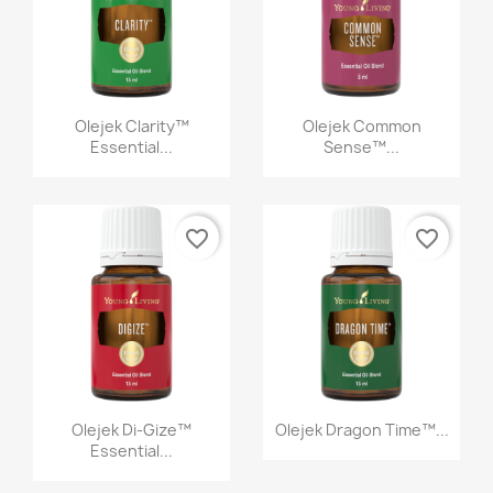
Anuluj
Utwórz listę życzeń
Szybki podgląd
Szybki podgląd


Olejek Clarity™
Olejek Common
Essential...
Sense™...
favorite_border
favorite_border
Szybki podgląd
Szybki podgląd


Olejek Di-Gize™
Olejek Dragon Time™...
Essential...