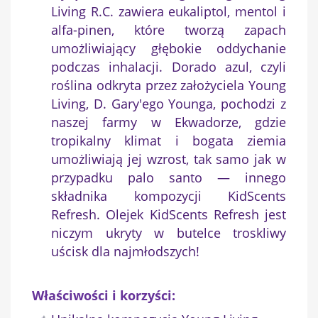
Living R.C. zawiera eukaliptol, mentol i
alfa-pinen, które tworzą zapach
umożliwiający głębokie oddychanie
podczas inhalacji. Dorado azul, czyli
roślina odkryta przez założyciela Young
Living, D. Gary'ego Younga, pochodzi z
naszej farmy w Ekwadorze, gdzie
tropikalny klimat i bogata ziemia
umożliwiają jej wzrost, tak samo jak w
przypadku palo santo — innego
×
Utwórz listę życzeń
składnika kompozycji KidScents
Refresh. Olejek KidScents Refresh jest
niczym ukryty w butelce troskliwy
Nazwa listy życzeń
uścisk dla najmłodszych!
Właściwości i korzyści:
Anuluj
Utwórz listę życzeń