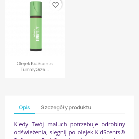
favorite_border
Szybki podgląd

Olejek KidScents
TummyGize...
Opis
Szczegóły produktu
Kiedy Twój maluch potrzebuje odrobiny
odświeżenia, sięgnij po olejek KidScents®