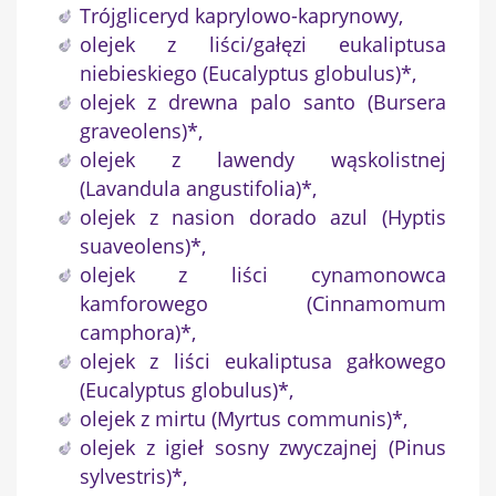
Trójgliceryd kaprylowo-kaprynowy,
olejek z liści/gałęzi eukaliptusa
niebieskiego (Eucalyptus globulus)*,
olejek z drewna palo santo (Bursera
graveolens)*,
olejek z lawendy wąskolistnej
(Lavandula angustifolia)*,
olejek z nasion dorado azul (Hyptis
suaveolens)*,
olejek z liści cynamonowca
kamforowego (Cinnamomum
camphora)*,
olejek z liści eukaliptusa gałkowego
(Eucalyptus globulus)*,
olejek z mirtu (Myrtus communis)*,
olejek z igieł sosny zwyczajnej (Pinus
sylvestris)*,