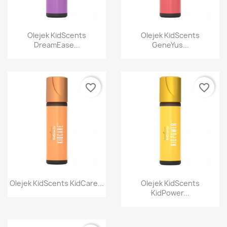
Szybki podgląd
Szybki podgląd


Olejek KidScents
Olejek KidScents
DreamEase...
GeneYus...
favorite_border
favorite_border
Szybki podgląd
Szybki podgląd


Olejek KidScents KidCare...
Olejek KidScents
KidPower...