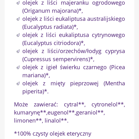
olejek z liści majeranku ogrodowego
(Origanum majorana)*,
olejek z liści eukaliptusa australijskiego
(Eucalyptus radiata)*,
olejek z liści eukaliptusa cytrynowego
(Eucalyptus citriodora)*,
olejek z liści/orzechów/łodyg cyprysa
(Cupressus sempervirens)*,
olejek z igieł świerku czarnego (Picea
mariana)*,
olejek z mięty pieprzowej (Mentha
piperita)*.
Może zawierać: cytral**, cytronelol**,
kumarynę**,eugenol**,geraniol**,
limonen**, linalol**.
*100% czysty olejek eteryczny