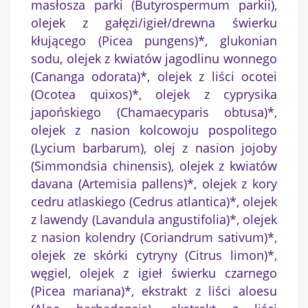
masłosza parki (Butyrospermum parkii),
olejek z gałęzi/igieł/drewna świerku
kłującego (Picea pungens)*, glukonian
sodu, olejek z kwiatów jagodlinu wonnego
(Cananga odorata)*, olejek z liści ocotei
(Ocotea quixos)*, olejek z cyprysika
japońskiego (Chamaecyparis obtusa)*,
olejek z nasion kolcowoju pospolitego
(Lycium barbarum), olej z nasion jojoby
(Simmondsia chinensis), olejek z kwiatów
davana (Artemisia pallens)*, olejek z kory
cedru atlaskiego (Cedrus atlantica)*, olejek
z lawendy (Lavandula angustifolia)*, olejek
z nasion kolendry (Coriandrum sativum)*,
olejek ze skórki cytryny (Citrus limon)*,
węgiel, olejek z igieł świerku czarnego
(Picea mariana)*, ekstrakt z liści aloesu