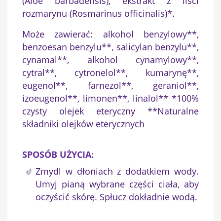
(Aloe barbadensis), ekstrakt z liści
rozmarynu (Rosmarinus officinalis)*.
Może zawierać: alkohol benzylowy**,
benzoesan benzylu**, salicylan benzylu**,
cynamal**, alkohol cynamylowy**,
cytral**, cytronelol**, kumarynę**,
eugenol**, farnezol**, geraniol**,
izoeugenol**, limonen**, linalol** *100%
czysty olejek eteryczny **Naturalne
składniki olejków eterycznych
SPOSÓB UŻYCIA:
Zmydl w dłoniach z dodatkiem wody.
Umyj pianą wybrane części ciała, aby
oczyścić skórę. Spłucz dokładnie wodą.