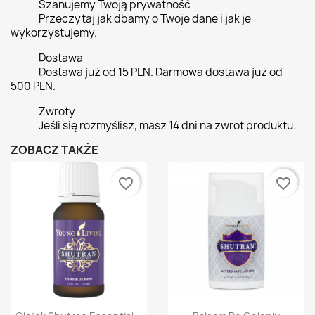
Szanujemy Twoją prywatność
Przeczytaj jak dbamy o Twoje dane i jak je
wykorzystujemy.
Dostawa
Dostawa już od 15 PLN. Darmowa dostawa już od
500 PLN.
Zwroty
Jeśli się rozmyślisz, masz 14 dni na zwrot produktu.
ZOBACZ TAKŻE
favorite_border
favorite_border
Szybki podgląd
Szybki podgląd

