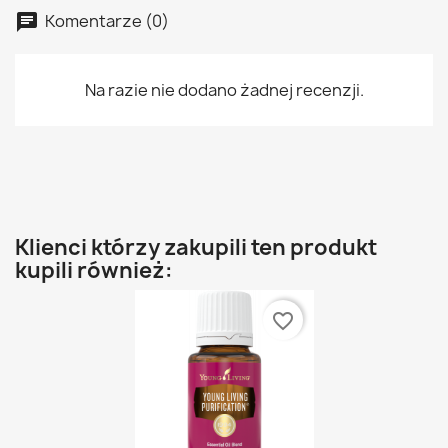
Komentarze (0)
Na razie nie dodano żadnej recenzji.
Klienci którzy zakupili ten produkt
kupili również:
favorite_border