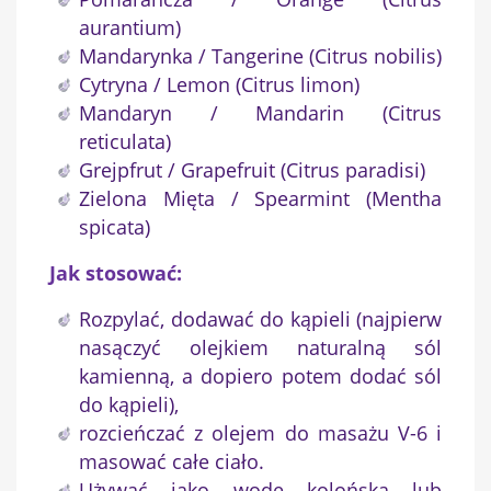
aurantium)
Mandarynka / Tangerine (Citrus nobilis)
Cytryna / Lemon (Citrus limon)
Mandaryn / Mandarin (Citrus
reticulata)
Grejpfrut / Grapefruit (Citrus paradisi)
Zielona Mięta / Spearmint (Mentha
spicata)
Jak stosować:
×
Utwórz listę życzeń
Rozpylać, dodawać do kąpieli (najpierw
nasączyć olejkiem naturalną sól
Nazwa listy życzeń
kamienną, a dopiero potem dodać sól
do kąpieli),
rozcieńczać z olejem do masażu V-6 i
masować całe ciało.
Anuluj
Utwórz listę życzeń
Używać jako wodę kolońską lub