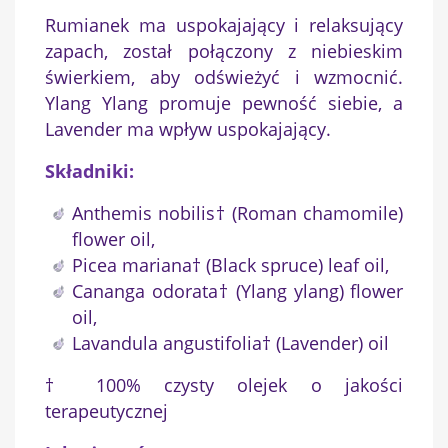
Rumianek ma uspokajający i relaksujący
zapach, został połączony z niebieskim
świerkiem, aby odświeżyć i wzmocnić.
Ylang Ylang promuje pewność siebie, a
×
Utwórz listę życzeń
Lavender ma wpływ uspokajający.
Składniki:
Nazwa listy życzeń
Anthemis nobilis† (Roman chamomile)
flower oil,
Picea mariana† (Black spruce) leaf oil,
Anuluj
Utwórz listę życzeń
Cananga odorata† (Ylang ylang) flower
oil,
Lavandula angustifolia† (Lavender) oil
† 100% czysty olejek o jakości
terapeutycznej