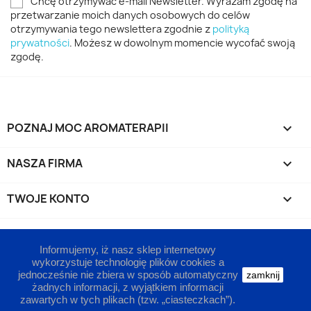
Chcę otrzymywać e-mail Newsletter. Wyrażam zgodę na
przetwarzanie moich danych osobowych do celów
otrzymywania tego newslettera zgodnie z
polityką
prywatności
. Możesz w dowolnym momencie wycofać swoją
zgodę.
POZNAJ MOC AROMATERAPII

NASZA FIRMA

TWOJE KONTO

INFORMACJA O SKLEPIE
keyboard_arrow_down
Informujemy, iż nasz sklep internetowy
wykorzystuje technologię plików cookies a
jednocześnie nie zbiera w sposób automatyczny
zamknij
żadnych informacji, z wyjątkiem informacji
zawartych w tych plikach (tzw. „ciasteczkach”).
© 2022 - Moc-Aromaterapii.com™