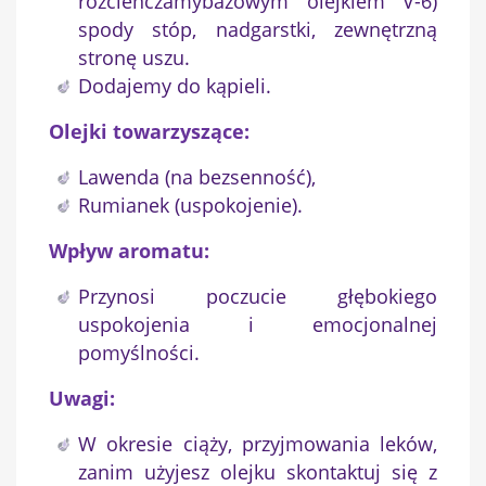
rozcieńczamybazowym olejkiem V-6)
spody stóp, nadgarstki, zewnętrzną
stronę uszu.
Dodajemy do kąpieli.
Olejki towarzyszące:
Lawenda (na bezsenność),
Rumianek (uspokojenie).
Wpływ aromatu:
Przynosi poczucie głębokiego
uspokojenia i emocjonalnej
pomyślności.
Uwagi:
W okresie ciąży, przyjmowania leków,
zanim użyjesz olejku skontaktuj się z