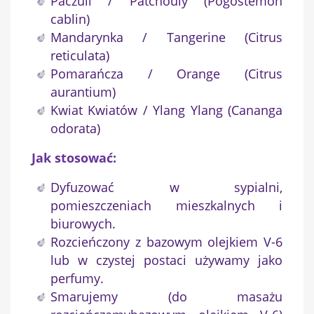
Paczuli / Patchouly (Pogostemon
cablin)
Nazwa listy życzeń
Mandarynka / Tangerine (Citrus
reticulata)
Pomarańcza / Orange (Citrus
aurantium)
Anuluj
Utwórz listę życzeń
Kwiat Kwiatów / Ylang Ylang (Cananga
odorata)
Jak stosować:
Dyfuzować w sypialni,
pomieszczeniach mieszkalnych i
biurowych.
Rozcieńczony z bazowym olejkiem V-6
lub w czystej postaci używamy jako
perfumy.
Smarujemy (do masażu