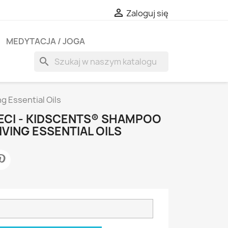

Zaloguj się
MEDYTACJA / JOGA
search
g Essential Oils
ECI - KIDSCENTS® SHAMPOO
LIVING ESSENTIAL OILS