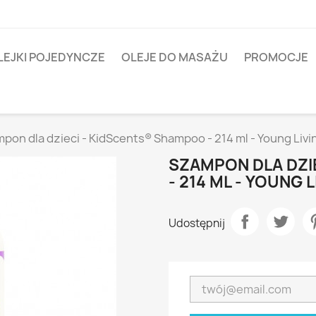
LEJKI POJEDYNCZE
OLEJE DO MASAŻU
PROMOCJE
pon dla dzieci - KidScents® Shampoo - 214 ml - Young Livin
SZAMPON DLA DZI
- 214 ML - YOUNG 
Udostępnij