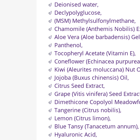
Deionised water,
Declypolyglucose,
(MSM) Methylsulfonylmethane,
U
Chamomile (Anthemis Nobilis) Ex
Aloe Vera (Aloe barbadensis) Gel
Nazw
Panthenol,
Tocopheryl Acetate (Vitamin E),
Coneflower (Echinacea purpurea
Kiwi (Aleurites moluccana) Nut O
Jojoba (Buxus chinensis) Oil,
Citrus Seed Extract,
Grape (Vitis vinifera) Seed Extrac
Dimethicone Copolyol Meadowf
Tangerine (Citrus nobilis),
Lemon (Citrus limon),
Blue Tansy (Tanacetum annum),
Hyaluronic Acid,