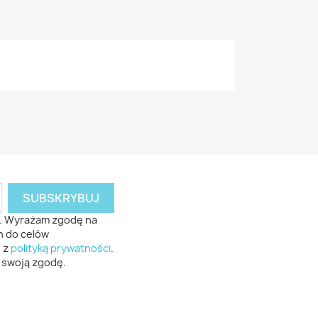
r. Wyrażam zgodę na
h do celów
e z
polityką prywatności
.
swoją zgodę.