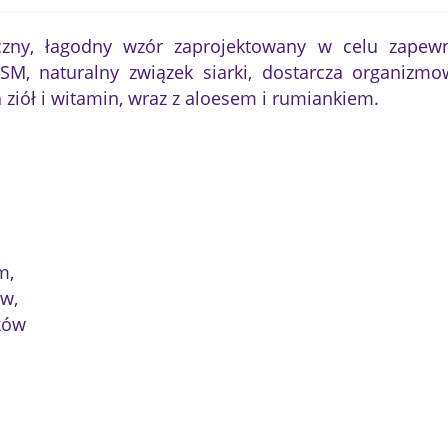
czny, łagodny wzór zaprojektowany w celu zapewn
 MSM, naturalny związek siarki, dostarcza organiz
 ziół i witamin, wraz z aloesem i rumiankiem.
m,
ów,
ków