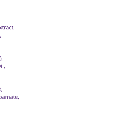
twórz listę życzeń
tract,
,
a listy życzeń
),
il,
Anuluj
Utwórz listę życzeń
t,
oamate,