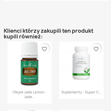
Klienci którzy zakupili ten produkt
kupili również:
favorite_border
favorite_border
Szybki podgląd
Szybki podgląd


Olejek Jade Lemon -
Suplementy - Super C...
Jade...