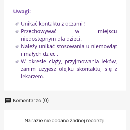
Nazwa listy życzeń
Uwagi:
Unikać kontaktu z oczami !
Przechowywać w miejscu
Anuluj
Utwórz listę życzeń
niedostępnym dla dzieci.
Należy unikać stosowania u niemowląt
i małych dzieci.
W okresie ciąży, przyjmowania leków,
zanim użyjesz olejku skontaktuj się z
lekarzem.
Komentarze (0)
Na razie nie dodano żadnej recenzji.