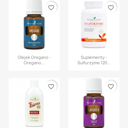
favorite_border
favorite_border
Szybki podgląd
Szybki podgląd


Olejek Oregano -
Suplementy -
Oregano...
Sulfurzyme 120...
favorite_border
favorite_border