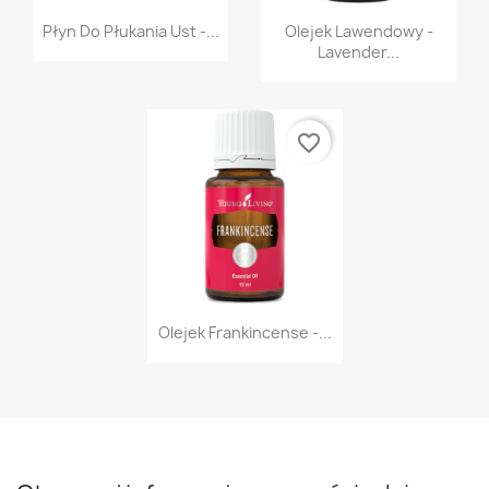
Szybki podgląd
Szybki podgląd


Płyn Do Płukania Ust -...
Olejek Lawendowy -
Lavender...
favorite_border
Szybki podgląd

Olejek Frankincense -...