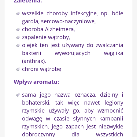
Zalecenia:
Nazwa listy życzeń
wszelkie choroby infekcyjne, np. bóle
gardła, sercowo-naczyniowe,
choroba Alzheimera,
zapalenie wątroby,
Anuluj
Utwórz listę życzeń
olejek ten jest używany do zwalczania
bakterii wywołujących wąglika
(anthrax),
chroni wątrobę
Wpływ aromatu:
sama jego nazwa oznacza, dzielny i
bohaterski, tak więc nawet legiony
rzymskie używały go, aby wzmocnić
odwagę w czasie słynnych kampanii
rzymskich, jego zapach jest niezwykle
dobroczynny dla wszystkich