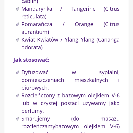
cablin)
Nazwa listy życzeń
Mandarynka / Tangerine (Citrus
reticulata)
Pomarańcza / Orange (Citrus
aurantium)
Anuluj
Utwórz listę życzeń
Kwiat Kwiatów / Ylang Ylang (Cananga
odorata)
Jak stosować:
Dyfuzować w sypialni,
pomieszczeniach mieszkalnych i
biurowych.
Rozcieńczony z bazowym olejkiem V-6
lub w czystej postaci używamy jako
perfumy.
Smarujemy (do masażu
rozcieńczamybazowym olejkiem V-6)