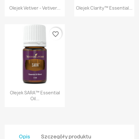
Szybki podgląd
Szybki podgląd


Olejek Vetiver - Vetiver...
Olejek Clarity™ Essential...
favorite_border
Szybki podgląd

Olejek SARA™ Essential
Oil...
Opis
Szczegóły produktu