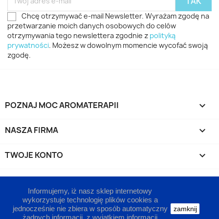
Chcę otrzymywać e-mail Newsletter. Wyrażam zgodę na
przetwarzanie moich danych osobowych do celów
otrzymywania tego newslettera zgodnie z
polityką
prywatności
. Możesz w dowolnym momencie wycofać swoją
zgodę.
POZNAJ MOC AROMATERAPII

NASZA FIRMA

TWOJE KONTO

INFORMACJA O SKLEPIE
keyboard_arrow_down
Informujemy, iż nasz sklep internetowy
wykorzystuje technologię plików cookies a
jednocześnie nie zbiera w sposób automatyczny
zamknij
żadnych informacji, z wyjątkiem informacji